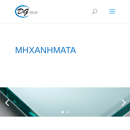
MHXANHMATA