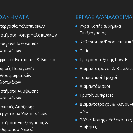
ΧΑΝΗΜΑΤΑ
ΕΡΓΑΛΕΙΑ/ΑΝΑΛΩΣΙΜΑ
τεργασία Υαλοπινάκων
Υγρά Κοπής & Χημικά
Επεξεργασίας
στήματα Κοπής Υαλοπινάκων
Καθαριστικά/Προστατευτικ
αραγωγή Μονωτικών
λοπινάκων
Cerio
φιακοί Εκτυπωτές & Βαφεία
Τροχοί Απόξεσης Low-E
αμμές Παραγωγής
Διαμαντοτροχοί & Βακελίτε
ολυστρωματικών
Γυαλιστικοί Τροχοί
λοπινάκων
Διαμαντόδισκοι
υστήματα Ανύψωσης
Τρυπάνια/Φρέζες
λοπινάκων
Διαμαντοτροχοί & Κώνοι γ
σκευές Απόξεσης
CNC
εργειακών Υαλοπινάκων
Ρόδες Κοπής / Υαλοκόπτες 
στήματα Επεξεργασίας &
Διαβήτες
αθαρισμού Νερού