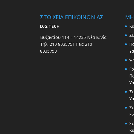
ΣΤΟΙΧΕΙΑ ΕΠΙΚΟΙΝΩΝΙΑΣ
ΜΗ
D.G.TECH
Κα
Συ
Βυζαντίου 114 – 14235 Νέα Ιωνία
Τηλ: 210 8035751 Fax: 210
Π
8035753
Υα
Ψη
Γρ
Π
Υα
Σ
Υα
Συ
Εν
Συ
Κ