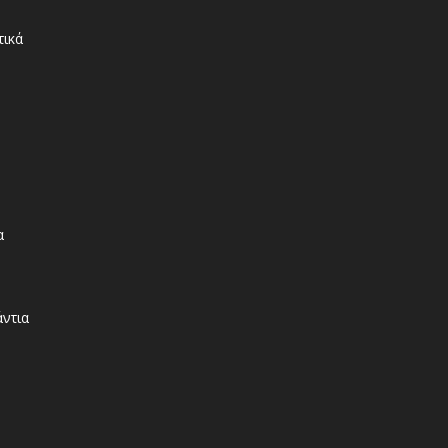
τικά
α
άντια