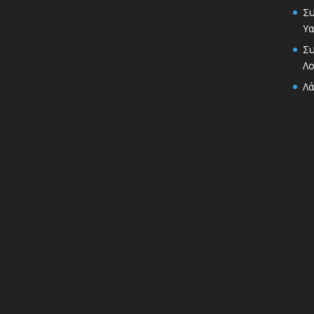
Συ
Υα
Συ
Λο
Λά