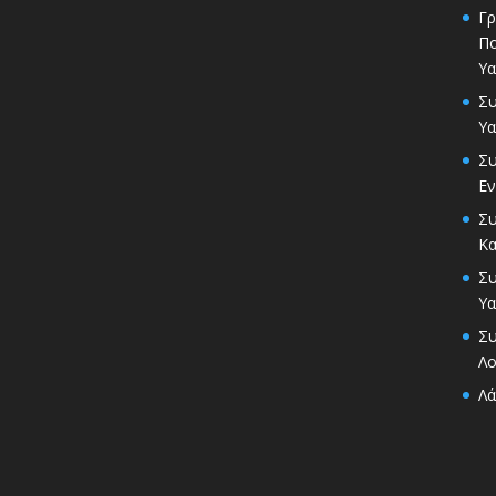
Γρ
Π
Υα
Σ
Υα
Συ
Εν
Συ
Κ
Συ
Υα
Συ
Λο
Λά