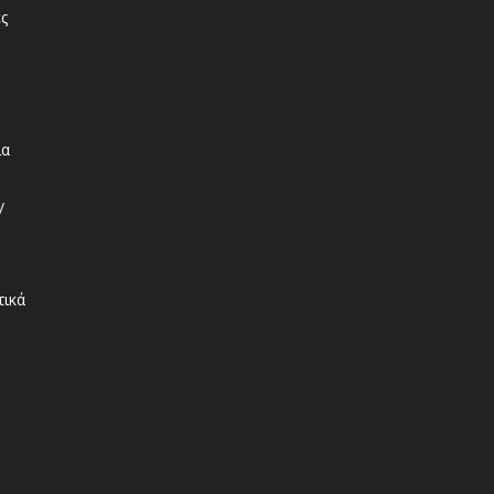
ς
ια
/
τικά