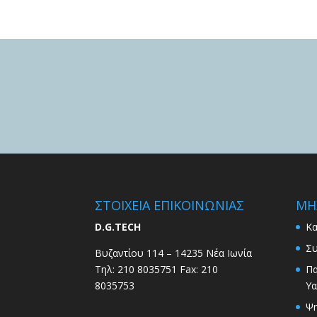
ΣΤΟΙΧΕΙΑ ΕΠΙΚΟΙΝΩΝΙΑΣ
ΜΗ
D.G.TECH
Κα
Συ
Βυζαντίου 114 – 14235 Νέα Ιωνία
Τηλ: 210 8035751 Fax: 210
Π
8035753
Υα
Ψη