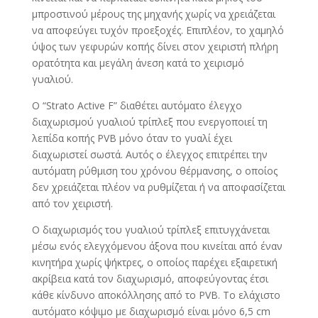
μπροστινού μέρους της μηχανής χωρίς να χρειάζεται
να αποφεύγει τυχόν προεξοχές. Επιπλέον, το χαμηλό
ύψος των γεφυρών κοπής δίνει στον χειριστή πλήρη
ορατότητα και μεγάλη άνεση κατά το χειρισμό
γυαλιού.
Ο “Strato Active F” διαθέτει αυτόματο έλεγχο
διαχωρισμού γυαλιού τρίπλεξ που ενεργοποιεί τη
λεπίδα κοπής PVB μόνο όταν το γυαλί έχει
διαχωριστεί σωστά. Αυτός ο έλεγχος επιτρέπει την
αυτόματη ρύθμιση του χρόνου θέρμανσης, ο οποίος
δεν χρειάζεται πλέον να ρυθμίζεται ή να αποφασίζεται
από τον χειριστή.
Ο διαχωρισμός του γυαλιού τρίπλεξ επιτυγχάνεται
μέσω ενός ελεγχόμενου άξονα που κινείται από έναν
κινητήρα χωρίς ψήκτρες, ο οποίος παρέχει εξαιρετική
ακρίβεια κατά τον διαχωρισμό, αποφεύγοντας έτσι
κάθε κίνδυνο αποκόλλησης από το PVB. Το ελάχιστο
αυτόματο κόψιμο με διαχωρισμό είναι μόνο 6,5 cm