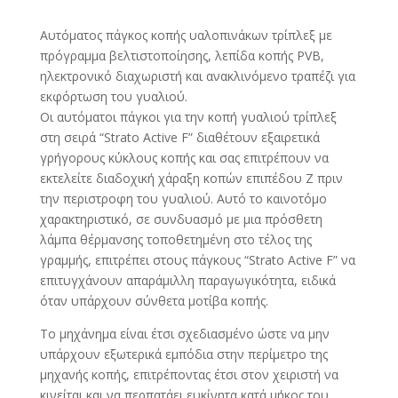
Αυτόματος πάγκος κοπής υαλοπινάκων τρίπλεξ με
πρόγραμμα βελτιστοποίησης, λεπίδα κοπής PVB,
ηλεκτρονικό διαχωριστή και ανακλινόμενο τραπέζι για
εκφόρτωση του γυαλιού.
Οι αυτόματοι πάγκοι για την κοπή γυαλιού τρίπλεξ
στη σειρά “Strato Active F” διαθέτουν εξαιρετικά
γρήγορους κύκλους κοπής και σας επιτρέπουν να
εκτελείτε διαδοχική χάραξη κοπών επιπέδου Ζ πριν
την περιστροφη του γυαλιού. Αυτό το καινοτόμο
χαρακτηριστικό, σε συνδυασμό με μια πρόσθετη
λάμπα θέρμανσης τοποθετημένη στο τέλος της
γραμμής, επιτρέπει στους πάγκους “Strato Active F” να
επιτυγχάνουν απαράμιλλη παραγωγικότητα, ειδικά
όταν υπάρχουν σύνθετα μοτίβα κοπής.
Το μηχάνημα είναι έτσι σχεδιασμένο ώστε να μην
υπάρχουν εξωτερικά εμπόδια στην περίμετρο της
μηχανής κοπής, επιτρέποντας έτσι στον χειριστή να
κινείται και να περπατάει ευκίνητα κατά μήκος του